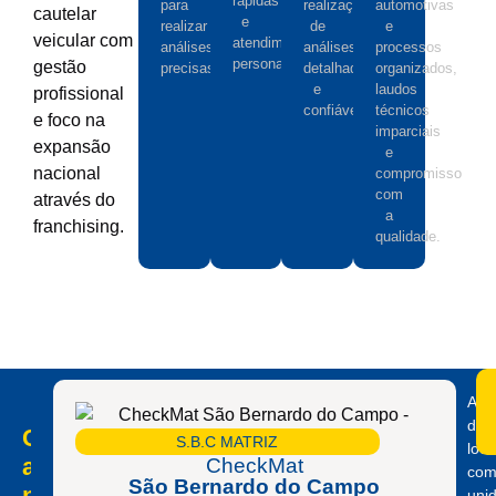
rápidas
para
realização
automotivas
cautelar
e
realizar
de
e
veicular com
atendimento
análises
análises
processos
personalizado.
gestão
precisas.
detalhadas
organizados,
e
laudos
profissional
confiáveis.
técnicos
e foco na
imparciais
expansão
e
nacional
compromisso
com
através do
a
franchising.
qualidade.
Alé
das
Conheça
S.B.C MATRIZ
loca
as
CheckMat
co
São Bernardo do Campo
nossas
uni