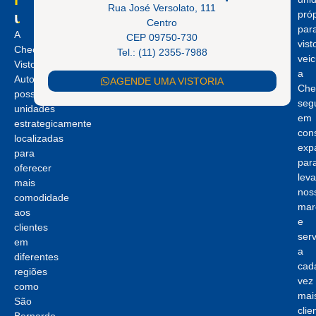
Rua José Versolato, 111
próp
unidades.
Centro
par
A
CEP 09750-730
vist
Checkmat
Tel.: (11) 2355-7988
veic
Vistorias
a
Automotivas
AGENDE UMA VISTORIA
Che
possui
seg
unidades
em
estrategicamente
con
localizadas
exp
para
par
oferecer
leva
mais
nos
comodidade
mar
aos
e
clientes
serv
em
a
diferentes
cad
regiões
vez
como
mai
São
clie