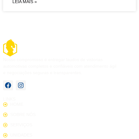
LEIA MAIS »
Nosso compromisso é entregar laudos de vistorias
automotivas completos e confiáveis com atendimento ágil
e negociações seguras e transparentes.
LINKS
HOME
SOBRE NÓS
SERVIÇOS
UNIDADES