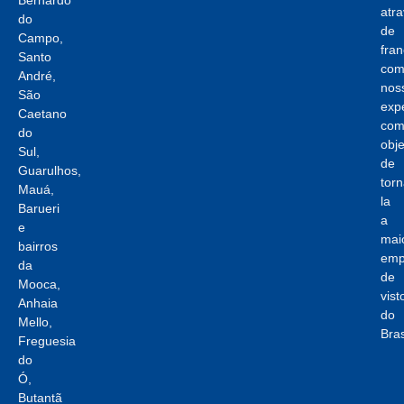
Bernardo
atr
do
de
Campo,
fran
Santo
com
André,
nos
São
expe
Caetano
co
do
obje
Sul,
de
Guarulhos,
torn
Mauá,
la
Barueri
a
e
mai
bairros
emp
da
de
Mooca,
vist
Anhaia
do
Mello,
Bras
Freguesia
do
Ó,
Butantã